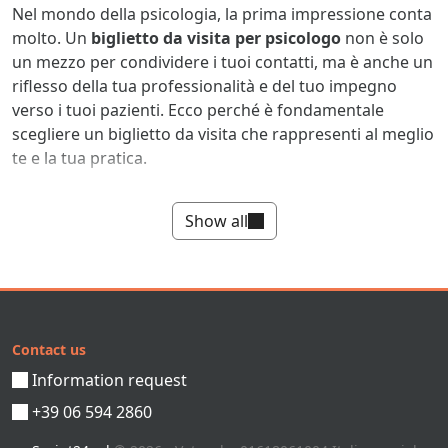
Nel mondo della psicologia, la prima impressione conta
molto. Un
biglietto da visita per psicologo
non è solo
un mezzo per condividere i tuoi contatti, ma è anche un
riflesso della tua professionalità e del tuo impegno
verso i tuoi pazienti. Ecco perché è fondamentale
scegliere un biglietto da visita che rappresenti al meglio
te e la tua pratica.
Con la
stampa online di biglietti da visita per
Show all
psicologi
, hai la possibilità di creare biglietti da visita
unici e di alta qualità senza dover lasciare il tuo ufficio.
Perché stampare biglietti da visita
per psicologi
Contact us
Un
biglietto da visita per un psicologo
dovrebbe
essere un riflesso della tranquillità e della fiducia che i
Information request
tuoi pazienti dovrebbero sentire quando entrano nel
+39 06 594 2860
tuo ufficio. Ecco dove entra in gioco il nostro
servizio di