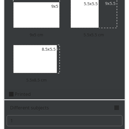
9x5.5
9x5.5
5.5x5.5
9x5
9x5 cm
5.5x5.5 cm
9x5.5
8.5x5.5
5.5x8.5 cm
Printed
Different subjects
Indicate the number of different subjects to print.
We'll produce the chosen quantity for every