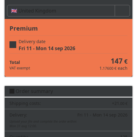
Time, costs and taxes can vary depending on the
region and products contained in the cart
Premium
Delivery date
Fri 11 - Mon 14 sep 2026
147
€
Total
1
each
VAT exempt
.17600 €
Order summary
Shipping costs:
+
21
.00 €
Delivery:
Fri 11 - Mon 14 sep 2026
Upload your file and complete the order within:
Mon 31 aug 12:00.
Quantity:
125