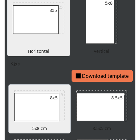
5x8
9x5.5
8x5
Horizontal
Vertical
Size
Download template
9x5.5
9x5.5
8x5
8.5x5
5x8 cm
8.5x5 cm