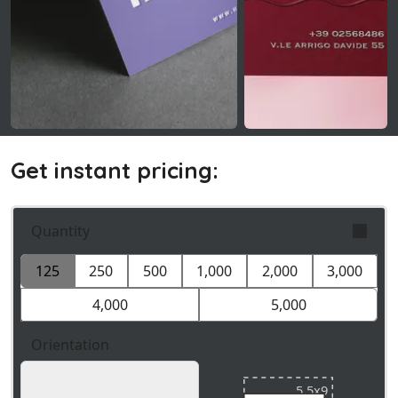
Get instant pricing:
Quantity
125
250
500
1,000
2,000
3,000
Orders are validly fulfilled with a tolerance on
quantity of +/- 5%
4,000
5,000
Orientation
5.5x9