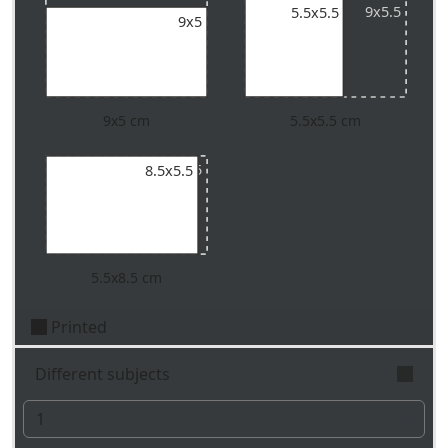
9x5.5
9x5.5
5.5x5.5
9x5
9x5 cm
5.5x5.5 cm
9x5.5
8.5x5.5
5.5x8.5 cm
Printed
Different subjects
Indicate the number of different subjects to print.
We'll produce the chosen quantity for every