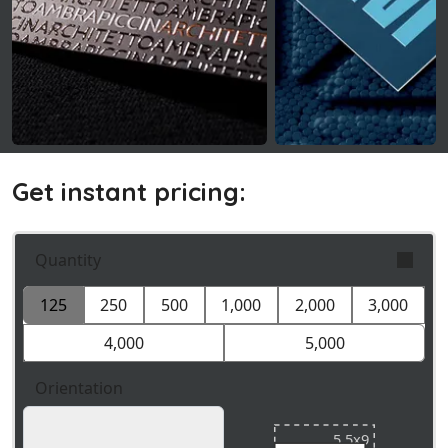
Get instant pricing:
Quantity
125
250
500
1,000
2,000
3,000
Orders are validly fulfilled with a tolerance on
quantity of +/- 5%
4,000
5,000
Orientation
5.5x9