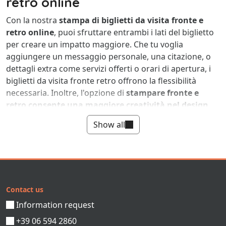
retro online
Con la nostra
stampa di biglietti da visita fronte e
retro online
, puoi sfruttare entrambi i lati del biglietto
per creare un impatto maggiore. Che tu voglia
aggiungere un messaggio personale, una citazione, o
dettagli extra come servizi offerti o orari di apertura, i
biglietti da visita fronte retro offrono la flessibilità
necessaria. Inoltre, l'opzione di
stampare fronte e
retro consente una maggiore creatività nel design
,
dando la possibilità di sperimentare con grafiche e
Show all
colori, che possono variare da un lato all'altro per
catturare l'attenzione e lasciare un'impressione
memorabile.
Perché stampare biglietti da visita
fronte retro
Contact us
Information request
I
biglietti da visita fronte retro
sono un'espressione di
efficacia e innovazione nel mondo del business e del
+39 06 594 2860