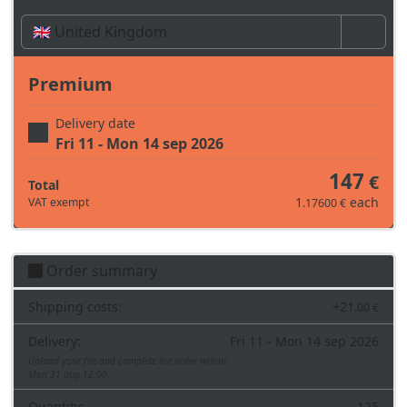
Time, costs and taxes can vary depending on the
region and products contained in the cart
Premium
Delivery date
Fri 11 - Mon 14 sep 2026
147
€
Total
1
each
VAT exempt
.17600 €
Order summary
Shipping costs:
+
21
.00 €
Delivery:
Fri 11 - Mon 14 sep 2026
Upload your file and complete the order within:
Mon 31 aug 12:00.
Quantity:
125