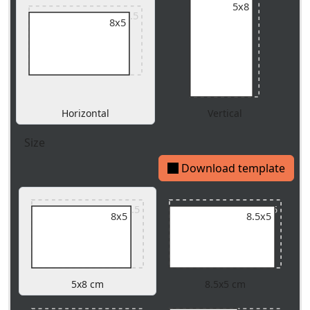
5x8
9x5.5
8x5
Horizontal
Vertical
Size
Download template
9x5.5
9x5.5
8x5
8.5x5
5x8 cm
8.5x5 cm