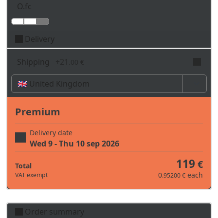
O.fc
in abstract forms
square. The trace
different from a simple
provided in the template
rectangle. Sprint24.com
is not changeable.
Delivery
offers the possibility of
using for free the dies
Shipping
+
21
.00 €
present at the
laboratory.
Time, costs and taxes can vary depending on the
region and products contained in the cart
Premium
Delivery date
Wed 9 - Thu 10 sep 2026
119
€
Total
0
each
VAT exempt
.95200 €
Order summary