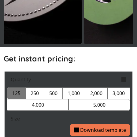
Get instant pricing:
Quantity
125
250
500
1,000
2,000
3,000
Orders are validly fulfilled with a tolerance on
quantity of +/- 5%
4,000
5,000
Size
Download template