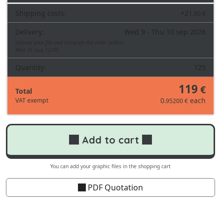
Shipping costs:
+
21
.00 €
Delivery:
Wed 9 - Thu 10 sep 2026
Upload your file and complete the order within:
Mon 31 aug 12:00.
Quantity:
125
119
€
Total
0
each
VAT exempt
.95200 €
Add to cart
You can add your graphic files in the shopping cart
PDF Quotation