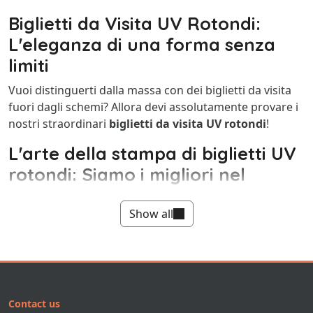
Biglietti da Visita UV Rotondi:
L'eleganza di una forma senza
limiti
Vuoi distinguerti dalla massa con dei biglietti da visita
fuori dagli schemi? Allora devi assolutamente provare i
nostri straordinari
biglietti da visita UV rotondi
!
L'arte della stampa di biglietti UV
rotondi: Siamo i migliori nel
settore
Show all
Siamo i leader indiscussi nella stampa di
biglietti da
visita UV rotondi
. La nostra maestria e la nostra
creatività ci hanno portato a eccellere in questo tipo di
stampa, offrendoti risultati che superano ogni
aspettativa.
Contact us