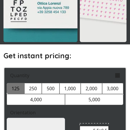
Get instant pricing:
Quantity
125
250
500
1,000
2,000
3,000
Orders are validly fulfilled with a tolerance on
quantity of +/- 5%
4,000
5,000
Orientation
5.5x9