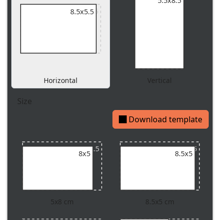
5.5x8.5
9x5.5
8.5x5.5
Horizontal
Vertical
Size
Download template
9x5.5
9x5.5
8x5
8.5x5
5x8 cm
8.5x5 cm