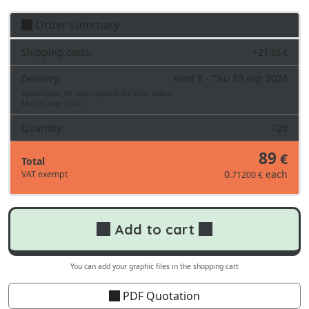
Order summary
Shipping costs:
+
21
.00 €
Delivery:
Wed 9 - Thu 10 sep 2026
Upload your file and complete the order within:
Mon 31 aug 12:00.
Quantity:
125
89
€
Total
0
each
VAT exempt
.71200 €
Add to cart
You can add your graphic files in the shopping cart
PDF Quotation