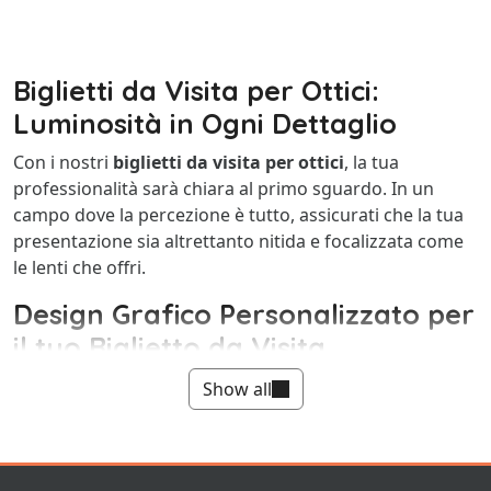
Biglietti da Visita per Ottici:
Luminosità in Ogni Dettaglio
Con i nostri
biglietti da visita per ottici
, la tua
professionalità sarà chiara al primo sguardo. In un
campo dove la percezione è tutto, assicurati che la tua
presentazione sia altrettanto nitida e focalizzata come
le lenti che offri.
Design Grafico Personalizzato per
il tuo Biglietto da Visita
Un
biglietto da visita
tangibile e ben progettato può
Show all
fare una grande differenza. Immagina un cliente che
estrae il tuo biglietto da una custodia degli occhiali,
ammirando la
qualità
e il
design
prima di decidere di
chiamarti. Questo è il potere di un biglietto da visita ben