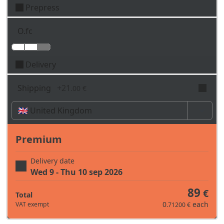
Prepress
subject.
O.fc
Delivery
Shipping
+
21
.00 €
Time, costs and taxes can vary depending on the
region and products contained in the cart
Premium
Delivery date
Wed 9 - Thu 10 sep 2026
89
€
Total
0
each
VAT exempt
.71200 €