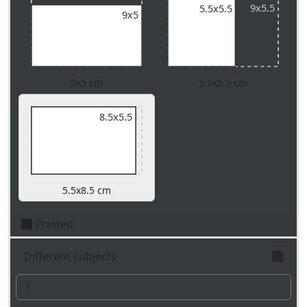
9x5.5
9x5.5
5.5x5.5
9x5
9x5 cm
5.5x5.5 cm
9x5.5
8.5x5.5
5.5x8.5 cm
Printed
Different subjects
Indicate the number of different subjects to print.
We'll produce the chosen quantity for every